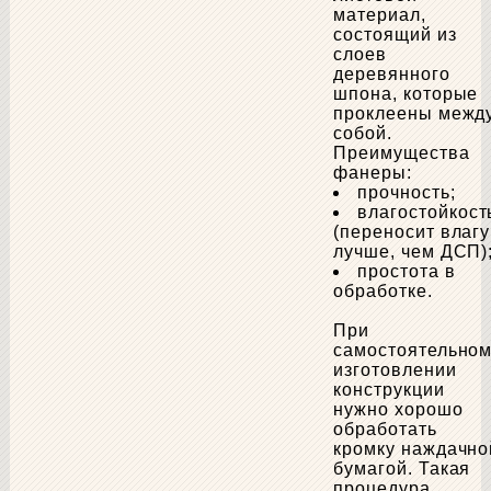
материал,
состоящий из
слоев
деревянного
шпона, которые
проклеены межд
собой.
Преимущества
фанеры:
прочность;
влагостойкост
(переносит влагу
лучше, чем ДСП)
простота в
обработке.
При
самостоятельно
изготовлении
конструкции
нужно хорошо
обработать
кромку наждачно
бумагой. Такая
процедура