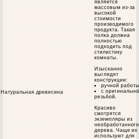
является
массовым из-за
высокой
стоимости
производимого
продукта. Такая
полка должна
полностью
подходить под
стилистику
комнаты.
Изысканно
выглядят
конструкции:
ручной работы
с оригинально
Натуральная древесина
резьбой.
Красиво
смотрятся
экземпляры из
необработанног
дерева. Чаще их
используют для