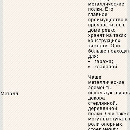
металлические
полки. Его
главное
преимущество в
прочности, но в
доме редко
хранят на таких
конструкциях
тяжести. Они
больше подходя
для:
гаража;
кладовой.
Чаще
металлические
элементы
используются дл
Металл
декора
стеклянной,
деревянной
полки. Они также
могут выступать 
роли опорных
стоек между