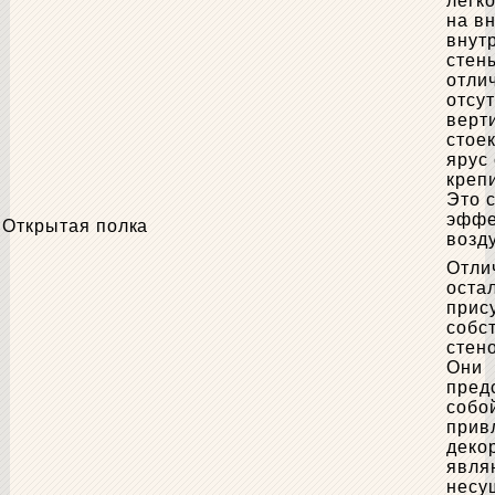
легк
на в
внут
стен
отли
отсу
верт
стое
ярус
крепи
Это 
эффе
Открытая полка
возд
Отли
оста
прис
собс
стено
Они
пред
собо
прив
декор
явля
несу