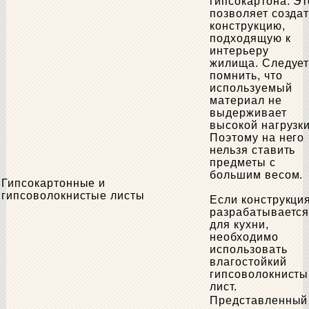
гипсокартона. Эт
позволяет созда
конструкцию,
подходящую к
интерьеру
жилища. Следуе
помнить, что
используемый
материал не
выдерживает
высокой нагрузки
Поэтому на него
нельзя ставить
предметы с
большим весом.
Гипсокартонные и
гипсоволокнистые листы
Если конструкци
разрабатываетс
для кухни,
необходимо
использовать
влагостойкий
гипсоволокнисты
лист.
Представленный