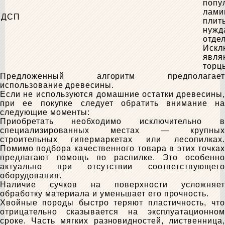
попу
лами
ДСП
плит
нужд
отдел
Искл
явля
торц
Предложенный алгоритм предполагает
использование древесины.
Если не используются домашние остатки древесины,
при ее покупке следует обратить внимание на
следующие моменты:
Приобретать необходимо исключительно в
специализированных местах — крупных
строительных гипермаркетах или лесопилках.
Помимо подбора качественного товара в этих точках
предлагают помощь по распилке. Это особенно
актуально при отсутствии соответствующего
оборудования.
Наличие сучков на поверхности усложняет
обработку материала и уменьшает его прочность.
Хвойные породы быстро теряют пластичность, что
отрицательно сказывается на эксплуатационном
сроке. Часть мягких разновидностей, лиственница,