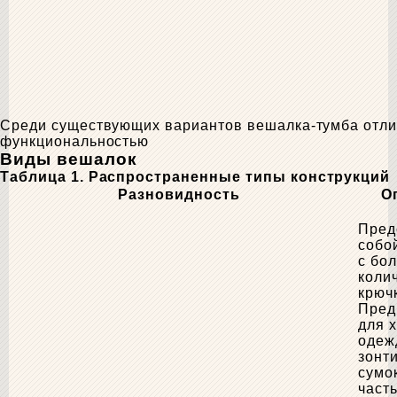
Среди существующих вариантов вешалка-тумба отли
функциональностью
Виды вешалок
Таблица 1. Распространенные типы конструкций
Разновидность
О
Пред
собо
с бо
коли
крюч
Пред
для 
одеж
зонт
сумо
част