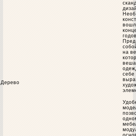
скан
диза
Необ
конс
вошл
конце
годов
Пред
собо
на ве
кото
веша
одеж
себе
выра
Дерево
худо
элем
Удоб
моде
позв
одно
мебе
моду
осно