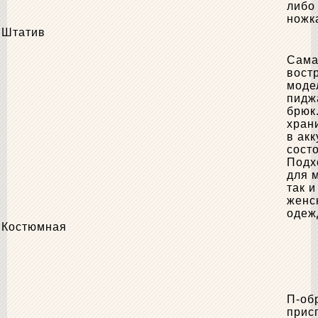
либо 
ножка
Штатив
Сама
вост
моде
пидж
брюк
хран
в ак
сост
Подх
для 
так и
женс
одеж
Костюмная
П-об
прис