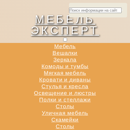
МЕБЕЛЬ
ЭКСПЕРТ
Мебель
Вешалки
Зеркала
Комоды и тумбы
Мягкая мебель
Кровати и диваны
Стулья и кресла
Освещение и люстры
Полки и стеллажи
Столы
Уличная мебель
Скамейки
Столы