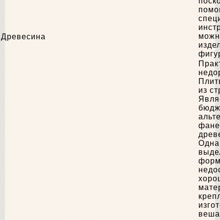
поско
пом
спец
инст
можн
Древесина
изде
фигу
Прак
недо
Плит
из ст
Явля
бюдж
альт
фане
древ
Одна
выде
форм
недо
хоро
мате
креп
изго
веша