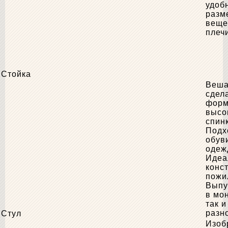
удоб
разм
веще
плеч
Стойка
Веша
сдел
форм
высо
спин
Подх
обув
одеж
Идеа
конс
пожи
Выпу
в мо
так 
разн
Стул
Изоб