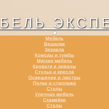
БЕЛЬ
ЭКСП
Мебель
Вешалки
Зеркала
Комоды и тумбы
Мягкая мебель
Кровати и диваны
Стулья и кресла
Освещение и люстры
Полки и стеллажи
Столы
Уличная мебель
Скамейки
Столы