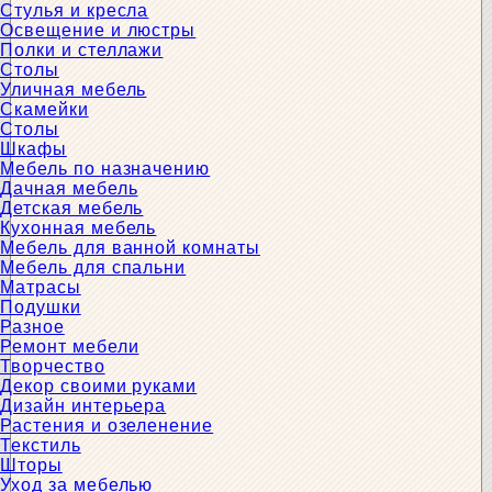
Стулья и кресла
Освещение и люстры
Полки и стеллажи
Столы
Уличная мебель
Скамейки
Столы
Шкафы
Мебель по назначению
Дачная мебель
Детская мебель
Кухонная мебель
Мебель для ванной комнаты
Мебель для спальни
Матрасы
Подушки
Разное
Ремонт мебели
Творчество
Декор своими руками
Дизайн интерьера
Растения и озеленение
Текстиль
Шторы
Уход за мебелью