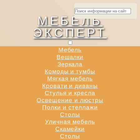
МЕБЕЛЬ
ЭКСПЕРТ
Мебель
Вешалки
Зеркала
Комоды и тумбы
Мягкая мебель
Кровати и диваны
Стулья и кресла
Освещение и люстры
Полки и стеллажи
Столы
Уличная мебель
Скамейки
Столы