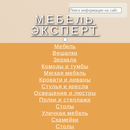
МЕБЕЛЬ
ЭКСПЕРТ
Мебель
Вешалки
Зеркала
Комоды и тумбы
Мягкая мебель
Кровати и диваны
Стулья и кресла
Освещение и люстры
Полки и стеллажи
Столы
Уличная мебель
Скамейки
Столы