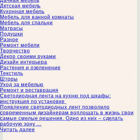
Дачная мебель
Детская мебель
Кухонная мебель
Мебель для ванной комнаты
Мебель для спальни
Матрасы
Подушки
Разное
Ремонт мебели
Творчество
Декор своими руками
Дизайн интерьера
Растения и озеленение
Текстиль
Шторы
Уход за мебелью
Ремонт и реставрация
Светодиодная лента на кухню под шкафы:
инструкция по установке
Появление светодиодных лент позволило
современным дизайнерам воплощать в жизнь свои
самые смелые решения. Одно из них – сделать
рабочую зону ...
Читать далее