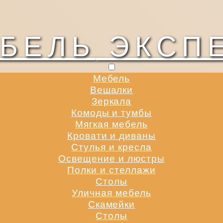
БЕЛЬ
ЭКСП
Мебель
Вешалки
Зеркала
Комоды и тумбы
Мягкая мебель
Кровати и диваны
Стулья и кресла
Освещение и люстры
Полки и стеллажи
Столы
Уличная мебель
Скамейки
Столы