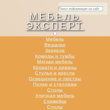
МЕБЕЛЬ
ЭКСПЕРТ
Мебель
Вешалки
Зеркала
Комоды и тумбы
Мягкая мебель
Кровати и диваны
Стулья и кресла
Освещение и люстры
Полки и стеллажи
Столы
Уличная мебель
Скамейки
Столы