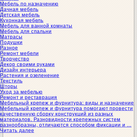
Мебель по назначению
Дачная мебель
Детская мебель
Кухонная мебель
Мебель для ванной комнаты
Мебель для спальни
Матрасы
Подушки
Разное
Ремонт мебели
Творчество
Декор своими руками
Дизайн интерьера
Растения и озеленение
Текстиль
Шторы
Уход за мебелью
Ремонт и реставрация
Мебельный крепеж и фурнитура: виды и назначение
Мебельный крепеж и фурнитура помогают провести
качественную сборку конструкций из разных
материалов. Разновидности крепежных систем
разнообразны, отличаются способом фиксации и ...
Читать далее