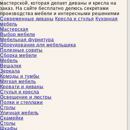
мастерской, которая делает диваны и кресла на
заказ. На сайте бесплатно делюсь секретами
производства мебели и интересными решениями
Современные диваны
Кресла и стулья
Кухонная
мебель
Мастерская
Выбор мебели
Мебельная фурнитура
Оборудование для мебельщика
Полезные советы
Сборка мебели
Мебель
Вешалки
Зеркала
Комоды и тумбы
Мягкая мебель
Кровати и диваны
Стулья и кресла
Освещение и люстры
Полки и стеллажи
Столы
Уличная мебель
Скамейки
Столы
Шкафы