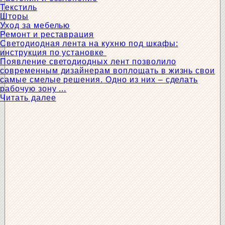
Текстиль
Шторы
Уход за мебелью
Ремонт и реставрация
Светодиодная лента на кухню под шкафы:
инструкция по установке
Появление светодиодных лент позволило
современным дизайнерам воплощать в жизнь свои
самые смелые решения. Одно из них – сделать
рабочую зону ...
Читать далее