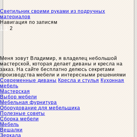
Светильник своими руками из подручных
материалов
Навигация по записям
1
1
2
Меня зовут Владимир, я владелец небольшой
мастерской, которая делает диваны и кресла на
заказ. На сайте бесплатно делюсь секретами
производства мебели и интересными решениями
Современные диваны
Кресла и стулья
Кухонная
мебель
Мастерская
Выбор мебели
Мебельная фурнитура
Оборудование для мебельщика
Полезные советы
Сборка мебели
Мебель
Вешалки
Зеркала