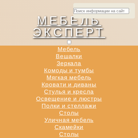
МЕБЕЛЬ
ЭКСПЕРТ
Мебель
Вешалки
Зеркала
Комоды и тумбы
Мягкая мебель
Кровати и диваны
Стулья и кресла
Освещение и люстры
Полки и стеллажи
Столы
Уличная мебель
Скамейки
Столы