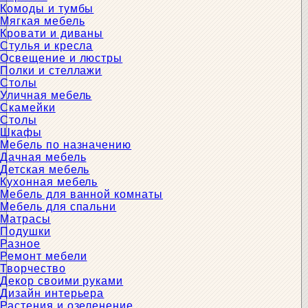
Комоды и тумбы
Мягкая мебель
Кровати и диваны
Стулья и кресла
Освещение и люстры
Полки и стеллажи
Столы
Уличная мебель
Скамейки
Столы
Шкафы
Мебель по назначению
Дачная мебель
Детская мебель
Кухонная мебель
Мебель для ванной комнаты
Мебель для спальни
Матрасы
Подушки
Разное
Ремонт мебели
Творчество
Декор своими руками
Дизайн интерьера
Растения и озеленение