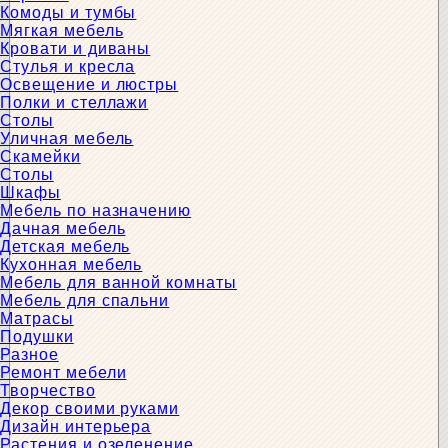
Комоды и тумбы
Мягкая мебель
Кровати и диваны
Стулья и кресла
Освещение и люстры
Полки и стеллажи
Столы
Уличная мебель
Скамейки
Столы
Шкафы
Мебель по назначению
Дачная мебель
Детская мебель
Кухонная мебель
Мебель для ванной комнаты
Мебель для спальни
Матрасы
Подушки
Разное
Ремонт мебели
Творчество
Декор своими руками
Дизайн интерьера
Растения и озеленение