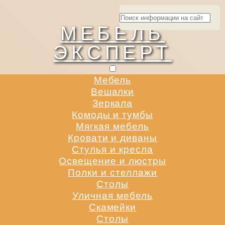
МЕБЕЛЬ
ЭКСПЕРТ
Мебель
Вешалки
Зеркала
Комоды и тумбы
Мягкая мебель
Кровати и диваны
Стулья и кресла
Освещение и люстры
Полки и стеллажи
Столы
Уличная мебель
Скамейки
Столы