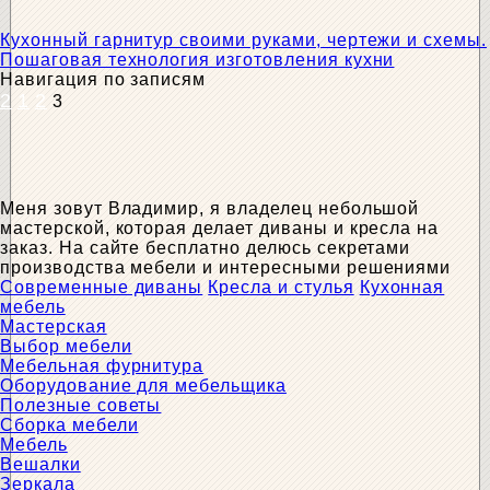
Кухонный гарнитур своими руками, чертежи и схемы.
Пошаговая технология изготовления кухни
Навигация по записям
2
1
2
3
Меня зовут Владимир, я владелец небольшой
мастерской, которая делает диваны и кресла на
заказ. На сайте бесплатно делюсь секретами
производства мебели и интересными решениями
Современные диваны
Кресла и стулья
Кухонная
мебель
Мастерская
Выбор мебели
Мебельная фурнитура
Оборудование для мебельщика
Полезные советы
Сборка мебели
Мебель
Вешалки
Зеркала