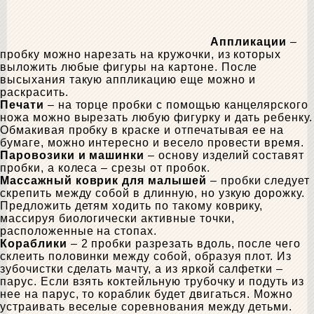
Аппликации
–
пробку можно нарезать на кружочки, из которых
выложить любые фигуры на картоне. После
высыхания такую аппликацию еще можно и
раскрасить.
Печати
– на торце пробки с помощью канцелярского
ножа можно вырезать любую фигурку и дать ребенку.
Обмакивая пробку в краске и отпечатывая ее на
бумаге, можно интересно и весело провести время.
Паровозики и машинки
– основу изделий составят
пробки, а колеса – срезы от пробок.
Массажный коврик для малышей
– пробки следует
скрепить между собой в длинную, но узкую дорожку.
Предложить детям ходить по такому коврику,
массируя биологически активные точки,
расположенные на стопах.
Кораблики
– 2 пробки разрезать вдоль, после чего
склеить половинки между собой, образуя плот. Из
зубочистки сделать мачту, а из яркой салфетки –
парус. Если взять коктейльную трубочку и подуть из
нее на парус, то кораблик будет двигаться. Можно
устраивать веселые соревнования между детьми.