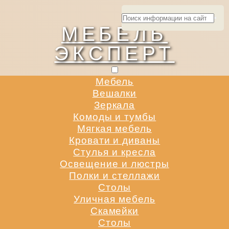
МЕБЕЛЬ
ЭКСПЕРТ
Мебель
Вешалки
Зеркала
Комоды и тумбы
Мягкая мебель
Кровати и диваны
Стулья и кресла
Освещение и люстры
Полки и стеллажи
Столы
Уличная мебель
Скамейки
Столы