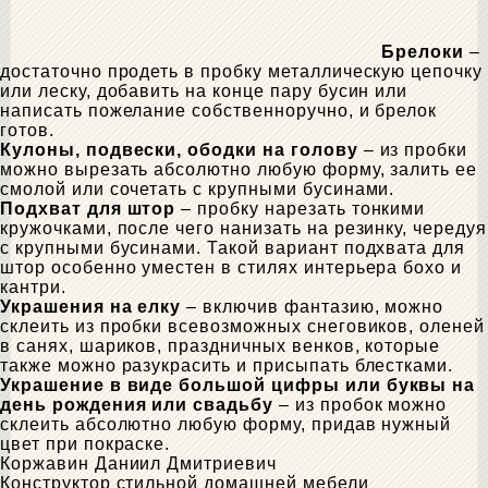
Брелоки
–
достаточно продеть в пробку металлическую цепочку
или леску, добавить на конце пару бусин или
написать пожелание собственноручно, и брелок
готов.
Кулоны, подвески, ободки на голову
– из пробки
можно вырезать абсолютно любую форму, залить ее
смолой или сочетать с крупными бусинами.
Подхват для штор
– пробку нарезать тонкими
кружочками, после чего нанизать на резинку, чередуя
с крупными бусинами. Такой вариант подхвата для
штор особенно уместен в стилях интерьера бохо и
кантри.
Украшения на елку
– включив фантазию, можно
склеить из пробки всевозможных снеговиков, оленей
в санях, шариков, праздничных венков, которые
также можно разукрасить и присыпать блестками.
Украшение в виде большой цифры или буквы на
день рождения или свадьбу
– из пробок можно
склеить абсолютно любую форму, придав нужный
цвет при покраске.
Коржавин Даниил Дмитриевич
Конструктор стильной домашней мебели