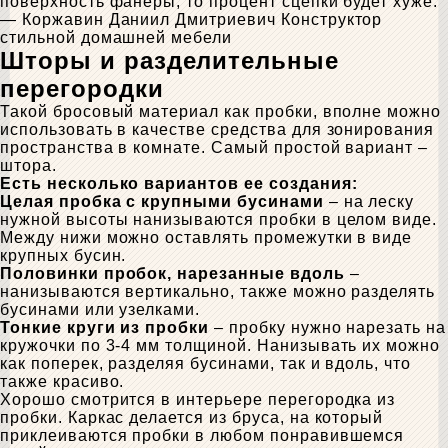
поверхность фанеры, то процент сцепки будет хуже.
— Коржавин Даниил Дмитриевич
Конструктор
стильной домашней мебели
Шторы и разделительные
перегородки
Такой бросовый материал как пробки, вполне можно
использовать в качестве средства для зонирования
пространства в комнате. Самый простой вариант –
штора.
Есть несколько вариантов ее создания:
Целая пробка с крупными бусинами
– на леску
нужной высоты нанизываются пробки в целом виде.
Между нижи можно оставлять промежутки в виде
крупных бусин.
Половинки пробок, нарезанные вдоль
–
нанизываются вертикально, также можно разделять
бусинами или узелками.
Тонкие круги из пробки
– пробку нужно нарезать на
кружочки по 3-4 мм толщиной. Нанизывать их можно
как поперек, разделяя бусинами, так и вдоль, что
также красиво.
Хорошо смотрится в интерьере перегородка из
пробки. Каркас делается из бруса, на который
приклеиваются пробки в любом понравившемся