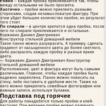
Ровно
– каждая пробка приклеивается так, чтобы
между остальными не было просвета.
Хаотично
– пробки можно приклеить разными
сторонами, создав незамысловатую фактуру. При
этом уйдет большее количество пробок, но результат
того стоит.
По спирали
– в центре крепится одна пробка, после
чего по спирали приклеиваются и остальные.
Коржавин Даниил Дмитриевич
Конструктор стильной домашней мебели
Такое панно можно разукрасить. К примеру, сделать
градиент от насыщенного цвета до более светлого,
либо раскрасить каждую пробку в разные яркие
цвета.
— Коржавин Даниил Дмитриевич
Конструктор
стильной домашней мебели
Расположение, цвет и фактура могут быть самыми
различными. Главное, чтобы каждая пробка была
надежно закреплена. Панно можно повесить на
стену, либо поставить в удобном месте. Также на
него можно прикрепить семейные фотографии или
важные записи, используя булавки.
Подставка под горячее
Для работы понадобятся только пробки и клей-
пистолет. При желании пробки можно разрезать