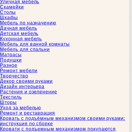
Уличная мебель
Скамейки
Столы
Шкафы
Мебель по назначению
Дачная мебель
Детская мебель
Кухонная мебель
Мебель для ванной комнаты
Мебель для спальни
Матрасы
Подушки
Разное
Ремонт мебели
Творчество
Декор своими руками
Дизайн интерьера
Растения и озеленение
Текстиль
Шторы
Уход за мебелью
Ремонт и реставрация
Кровать с подъёмным механизмом своими руками:
инструкция по сборке
Кровати с подъемным механизмом покупаются