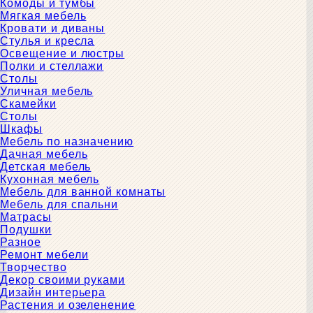
Комоды и тумбы
Мягкая мебель
Кровати и диваны
Стулья и кресла
Освещение и люстры
Полки и стеллажи
Столы
Уличная мебель
Скамейки
Столы
Шкафы
Мебель по назначению
Дачная мебель
Детская мебель
Кухонная мебель
Мебель для ванной комнаты
Мебель для спальни
Матрасы
Подушки
Разное
Ремонт мебели
Творчество
Декор своими руками
Дизайн интерьера
Растения и озеленение