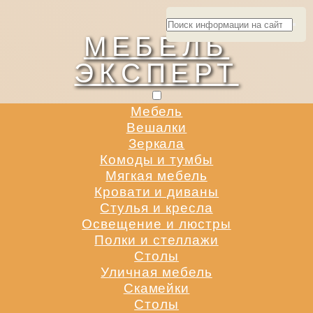
МЕБЕЛЬ
ЭКСПЕРТ
Мебель
Вешалки
Зеркала
Комоды и тумбы
Мягкая мебель
Кровати и диваны
Стулья и кресла
Освещение и люстры
Полки и стеллажи
Столы
Уличная мебель
Скамейки
Столы