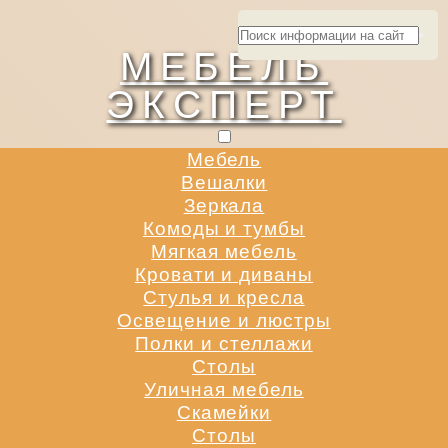
МЕБЕЛЬ
ЭКСПЕРТ
Мебель
Вешалки
Зеркала
Комоды и тумбы
Мягкая мебель
Кровати и диваны
Стулья и кресла
Освещение и люстры
Полки и стеллажи
Столы
Уличная мебель
Скамейки
Столы