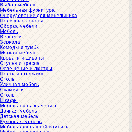
Выбор мебели
Мебельная фурнитура
Оборудование для мебельщика
Полезные советы
Сборка мебели
Мебель
Вешалки
Зеркала
Комоды и тумбы
Мягкая мебель
Кровати и диваны
Стулья и кресла
Освещение и люстры
Полки и стеллажи
Столы
Уличная мебель
Скамейки
Столы
Шкафы
Мебель по назначению
Дачная мебель
Детская мебель
Кухонная мебель
Мебель для ванной комнаты