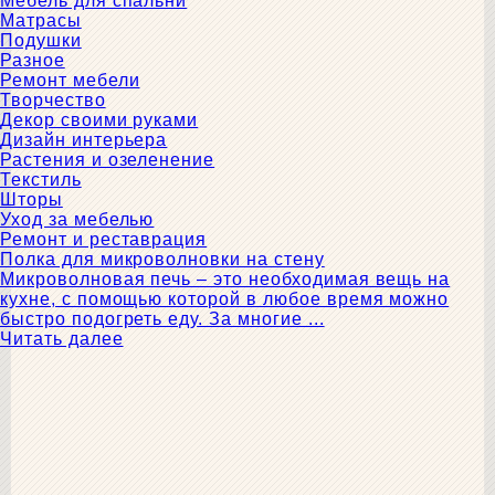
Мебель для спальни
Матрасы
Подушки
Разное
Ремонт мебели
Творчество
Декор своими руками
Дизайн интерьера
Растения и озеленение
Текстиль
Шторы
Уход за мебелью
Ремонт и реставрация
Полка для микроволновки на стену
Микроволновая печь – это необходимая вещь на
кухне, с помощью которой в любое время можно
быстро подогреть еду. За многие ...
Читать далее