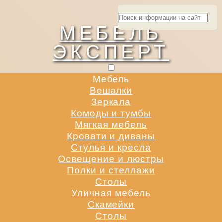
МЕБЕЛЬ
ЭКСПЕРТ
Мебель
Вешалки
Зеркала
Комоды и тумбы
Мягкая мебель
Кровати и диваны
Стулья и кресла
Освещение и люстры
Полки и стеллажи
Столы
Уличная мебель
Скамейки
Столы