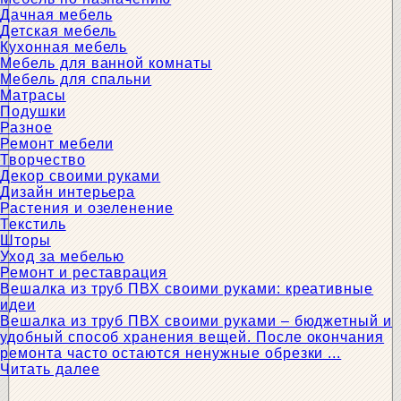
Дачная мебель
Детская мебель
Кухонная мебель
Мебель для ванной комнаты
Мебель для спальни
Матрасы
Подушки
Разное
Ремонт мебели
Творчество
Декор своими руками
Дизайн интерьера
Растения и озеленение
Текстиль
Шторы
Уход за мебелью
Ремонт и реставрация
Вешалка из труб ПВХ своими руками: креативные
идеи
Вешалка из труб ПВХ своими руками – бюджетный и
удобный способ хранения вещей. После окончания
ремонта часто остаются ненужные обрезки ...
Читать далее