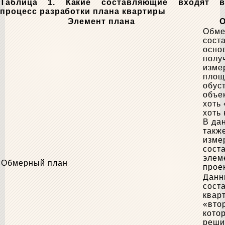
Таблица 1. Какие составляющие входят в
процесс разработки плана квартиры
Элемент плана
О
Обме
сост
осно
полу
изме
площ
обус
объек
хоть 
хоть
В да
такж
изме
сост
элем
Обмерный план
прое
Данн
сост
кварт
«вто
кото
реши