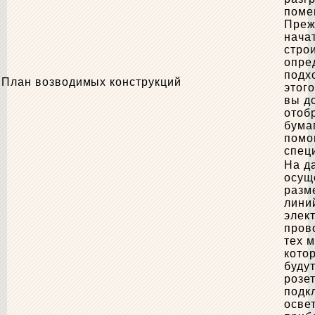
поме
Преж
нача
строи
опре
подх
План возводимых конструкций
этог
вы д
отоб
бума
помо
спец
На д
осущ
разм
лини
элек
пров
тех м
кото
буду
розет
подк
осве