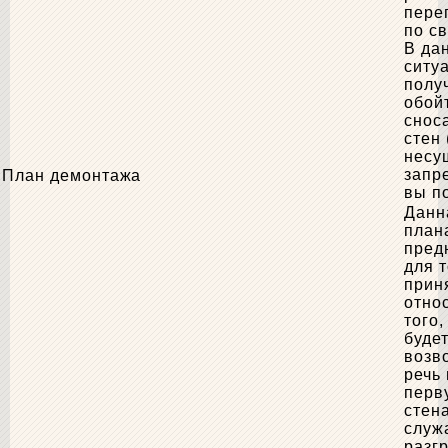
пере
по св
В да
ситу
полу
обой
снос
стен
несу
запр
План демонтажа
вы п
Данн
план
пред
для т
прин
отно
того,
буде
возво
речь 
перв
стен
служ
разг