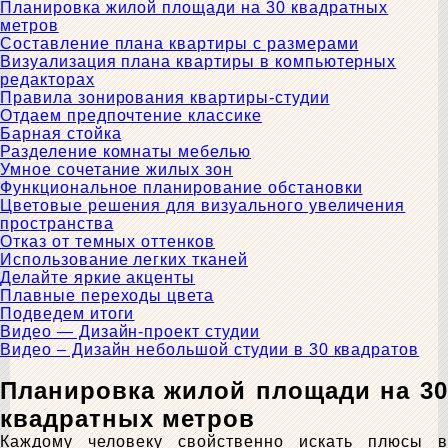
Планировка жилой площади на 30 квадратных
метров
Составление плана квартиры с размерами
Визуализация плана квартиры в компьютерных
редакторах
Правила зонирования квартиры-студии
Отдаем предпочтение классике
Барная стойка
Разделение комнаты мебелью
Умное сочетание жилых зон
Функциональное планирование обстановки
Цветовые решения для визуального увеличения
пространства
Отказ от темных оттенков
Использование легких тканей
Делайте яркие акценты
Плавные переходы цвета
Подведем итоги
Видео — Дизайн-проект студии
Видео – Дизайн небольшой студии в 30 квадратов
Планировка жилой площади на 30
квадратных метров
Каждому человеку свойственно искать плюсы в