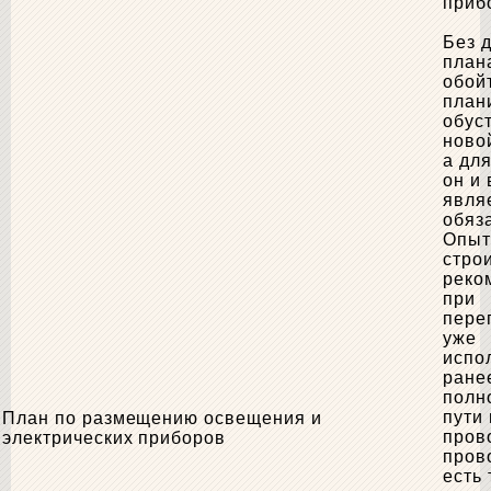
приб
Без 
план
обой
план
обус
ново
а дл
он и
явля
обяз
Опы
стро
реко
при
пере
уже
испо
ране
полн
пути
План по размещению освещения и
пров
электрических приборов
пров
есть 