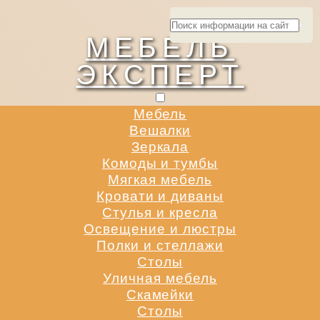
МЕБЕЛЬ
ЭКСПЕРТ
Мебель
Вешалки
Зеркала
Комоды и тумбы
Мягкая мебель
Кровати и диваны
Стулья и кресла
Освещение и люстры
Полки и стеллажи
Столы
Уличная мебель
Скамейки
Столы