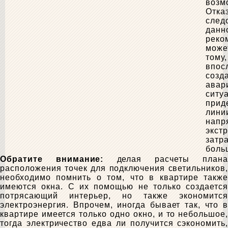
возм
Отказ
след
данн
реко
може
тому,
впос
созд
авар
ситу
прид
лини
напр
экст
затр
боль
Обратите внимание:
делая расчеты план
расположения точек для подключения светильников,
необходимо помнить о том, что в квартире также
имеются окна. С их помощью не только создается
потрясающий интерьер, но также экономится
электроэнергия. Впрочем, иногда бывает так, что в
квартире имеется только одно окно, и то небольшое,
тогда электричество едва ли получится сэкономить,