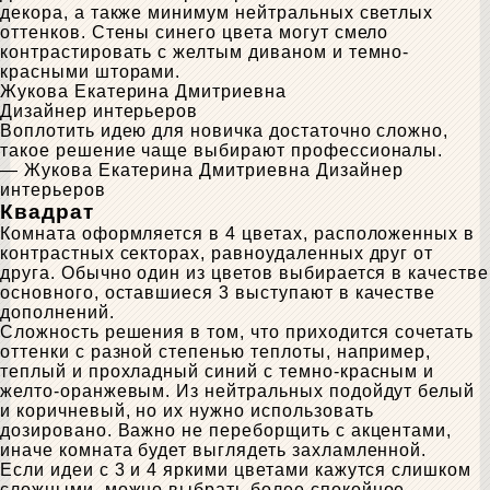
декора, а также минимум нейтральных светлых
оттенков. Стены синего цвета могут смело
контрастировать с желтым диваном и темно-
красными шторами.
Жукова Екатерина Дмитриевна
Дизайнер интерьеров
Воплотить идею для новичка достаточно сложно,
такое решение чаще выбирают профессионалы.
— Жукова Екатерина Дмитриевна
Дизайнер
интерьеров
Квадрат
Комната оформляется в 4 цветах, расположенных в
контрастных секторах, равноудаленных друг от
друга. Обычно один из цветов выбирается в качестве
основного, оставшиеся 3 выступают в качестве
дополнений.
Сложность решения в том, что приходится сочетать
оттенки с разной степенью теплоты, например,
теплый и прохладный синий с темно-красным и
желто-оранжевым. Из нейтральных подойдут белый
и коричневый, но их нужно использовать
дозировано. Важно не переборщить с акцентами,
иначе комната будет выглядеть захламленной.
Если идеи с 3 и 4 яркими цветами кажутся слишком
сложными, можно выбрать более спокойное