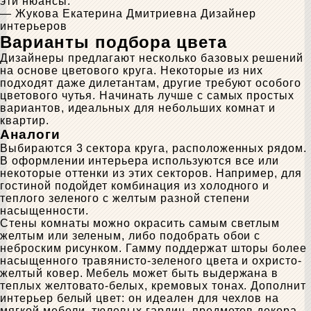
эти нюансы.
— Жукова Екатерина Дмитриевна
Дизайнер
интерьеров
Варианты подбора цвета
Дизайнеры предлагают несколько базовых решений
на основе цветового круга. Некоторые из них
подходят даже дилетантам, другие требуют особого
цветового чутья. Начинать лучше с самых простых
вариантов, идеальных для небольших комнат и
квартир.
Аналоги
Выбираются 3 сектора круга, расположенных рядом.
В оформлении интерьера используются все или
некоторые оттенки из этих секторов. Например, для
гостиной подойдет комбинация из холодного и
теплого зеленого с желтым разной степени
насыщенности.
Стены комнаты можно окрасить самым светлым
желтым или зеленым, либо подобрать обои с
неброским рисунком. Гамму поддержат шторы более
насыщенного травянисто-зеленого цвета и охристо-
желтый ковер. Мебель может быть выдержана в
теплых желтовато-белых, кремовых тонах. Дополнит
интерьер белый цвет: он идеален для чехлов на
мягкой мебели, тюлевых гардин, предметов декора.