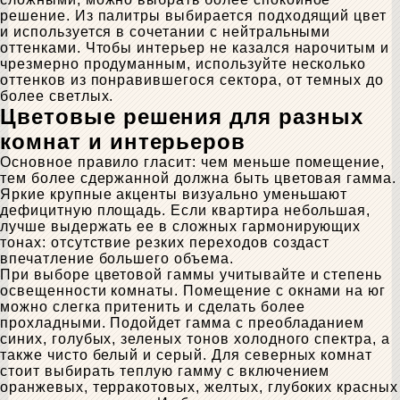
решение. Из палитры выбирается подходящий цвет
и используется в сочетании с нейтральными
оттенками. Чтобы интерьер не казался нарочитым и
чрезмерно продуманным, используйте несколько
оттенков из понравившегося сектора, от темных до
более светлых.
Цветовые решения для разных
комнат и интерьеров
Основное правило гласит: чем меньше помещение,
тем более сдержанной должна быть цветовая гамма.
Яркие крупные акценты визуально уменьшают
дефицитную площадь. Если квартира небольшая,
лучше выдержать ее в сложных гармонирующих
тонах: отсутствие резких переходов создаст
впечатление большего объема.
При выборе цветовой гаммы учитывайте и степень
освещенности комнаты. Помещение с окнами на юг
можно слегка притенить и сделать более
прохладными. Подойдет гамма с преобладанием
синих, голубых, зеленых тонов холодного спектра, а
также чисто белый и серый. Для северных комнат
стоит выбирать теплую гамму с включением
оранжевых, терракотовых, желтых, глубоких красных