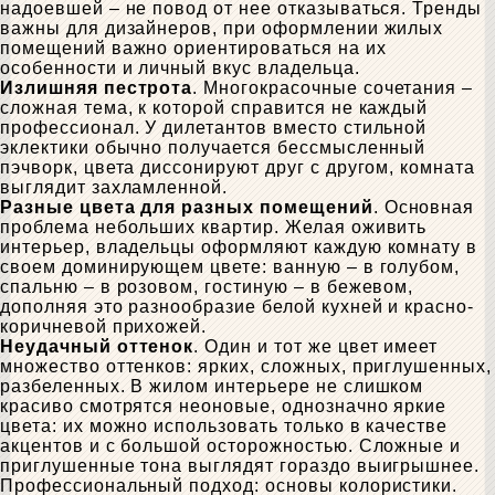
надоевшей – не повод от нее отказываться. Тренды
важны для дизайнеров, при оформлении жилых
помещений важно ориентироваться на их
особенности и личный вкус владельца.
Излишняя пестрота
. Многокрасочные сочетания –
сложная тема, к которой справится не каждый
профессионал. У дилетантов вместо стильной
эклектики обычно получается бессмысленный
пэчворк, цвета диссонируют друг с другом, комната
выглядит захламленной.
Разные цвета для разных помещений
. Основная
проблема небольших квартир. Желая оживить
интерьер, владельцы оформляют каждую комнату в
своем доминирующем цвете: ванную – в голубом,
спальню – в розовом, гостиную – в бежевом,
дополняя это разнообразие белой кухней и красно-
коричневой прихожей.
Неудачный оттенок
. Один и тот же цвет имеет
множество оттенков: ярких, сложных, приглушенных,
разбеленных. В жилом интерьере не слишком
красиво смотрятся неоновые, однозначно яркие
цвета: их можно использовать только в качестве
акцентов и с большой осторожностью. Сложные и
приглушенные тона выглядят гораздо выигрышнее.
Профессиональный подход: основы колористики.