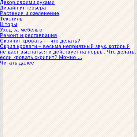
Декор своими руками
Дизайн интерьера
Растения и озеленение
Текстиль
Шторы
Уход за мебелью
Ремонт и реставрация
Скрипит кровать — что делать?
Скрип кровати – весьма неприятный звук, который
не дает выспаться и действует на нервы. Что делать,
если кровать скрипит? Можно ...
Читать далее