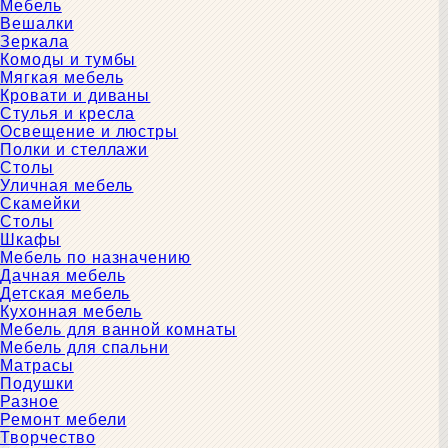
Мебель
Вешалки
Зеркала
Комоды и тумбы
Мягкая мебель
Кровати и диваны
Стулья и кресла
Освещение и люстры
Полки и стеллажи
Столы
Уличная мебель
Скамейки
Столы
Шкафы
Мебель по назначению
Дачная мебель
Детская мебель
Кухонная мебель
Мебель для ванной комнаты
Мебель для спальни
Матрасы
Подушки
Разное
Ремонт мебели
Творчество