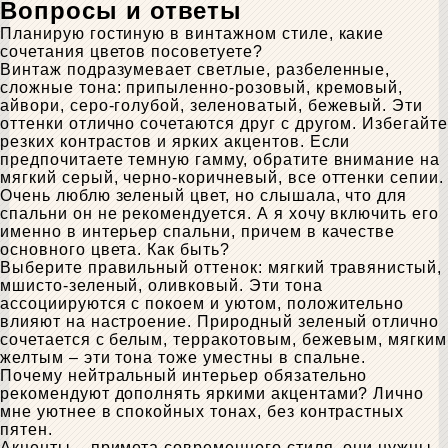
Вопросы и ответы
Планирую гостиную в винтажном стиле, какие
сочетания цветов посоветуете?
Винтаж подразумевает светлые, разбеленные,
сложные тона: припыленно-розовый, кремовый,
айвори, серо-голубой, зеленоватый, бежевый. Эти
оттенки отлично сочетаются друг с другом. Избегайте
резких контрастов и ярких акцентов. Если
предпочитаете темную гамму, обратите внимание на
мягкий серый, черно-коричневый, все оттенки сепии.
Очень люблю зеленый цвет, но слышала, что для
спальни он не рекомендуется. А я хочу включить его
именно в интерьер спальни, причем в качестве
основного цвета. Как быть?
Выберите правильный оттенок: мягкий травянистый,
мшисто-зеленый, оливковый. Эти тона
ассоциируются с покоем и уютом, положительно
влияют на настроение. Природный зеленый отлично
сочетается с белым, терракотовым, бежевым, мягким
желтым – эти тона тоже уместны в спальне.
Почему нейтральный интерьер обязательно
рекомендуют дополнять яркими акцентами? Лично
мне уютнее в спокойных тонах, без контрастных
пятен.
Акценты – примета современного стиля, они нужны