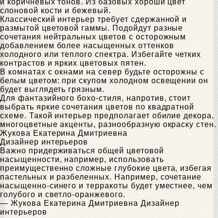
и коричневых тонов. Из базовых хороши цвет
слоновой кости и бежевый.
Классический интерьер требует сдержанной и
размытой цветовой гаммы. Подойдут разные
сочетания нейтральных цветов с осторожным
добавлением более насыщенных оттенков
холодного или теплого спектра. Избегайте четких
контрастов и ярких цветовых пятен.
В комнатах с окнами на север будьте осторожны с
белым цветом: при скупом холодном освещении он
будет выглядеть грязным.
Для фантазийного бохо-стиля, напротив, стоит
выбрать яркие сочетания цветов по квадратной
схеме. Такой интерьер предполагает обилие декора,
многоцветные акценты, разнообразную окраску стен.
Жукова Екатерина Дмитриевна
Дизайнер интерьеров
Важно придерживаться общей цветовой
насыщенности, например, использовать
преимущественно сложные глубокие цвета, избегая
пастельных и разбеленных. Например, сочетание
насыщенно-синего и терракоты будет уместнее, чем
голубого и светло-оранжевого.
— Жукова Екатерина Дмитриевна
Дизайнер
интерьеров