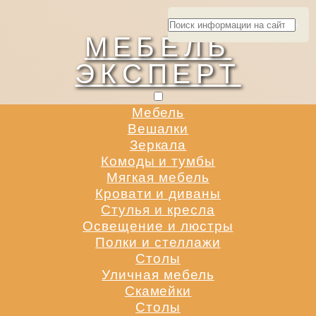
МЕБЕЛЬ
ЭКСПЕРТ
Мебель
Вешалки
Зеркала
Комоды и тумбы
Мягкая мебель
Кровати и диваны
Стулья и кресла
Освещение и люстры
Полки и стеллажи
Столы
Уличная мебель
Скамейки
Столы