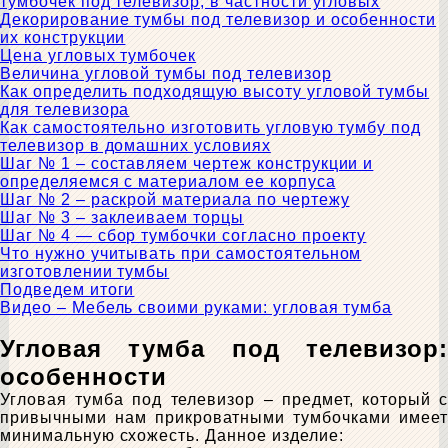
тумбочек под телевизор, в частности угловых
Декорирование тумбы под телевизор и особенности
их конструкции
Цена угловых тумбочек
Величина угловой тумбы под телевизор
Как определить подходящую высоту угловой тумбы
для телевизора
Как самостоятельно изготовить угловую тумбу под
телевизор в домашних условиях
Шаг № 1 – составляем чертеж конструкции и
определяемся с материалом ее корпуса
Шаг № 2 – раскрой материала по чертежу
Шаг № 3 – заклеиваем торцы
Шаг № 4 — сбор тумбочки согласно проекту
Что нужно учитывать при самостоятельном
изготовлении тумбы
Подведем итоги
Видео – Мебель своими руками: угловая тумба
Угловая тумба под телевизор:
особенности
Угловая тумба под телевизор – предмет, который с
привычными нам прикроватными тумбочками имеет
минимальную схожесть. Данное изделие: