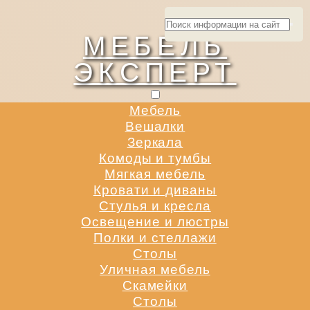
МЕБЕЛЬ
ЭКСПЕРТ
Мебель
Вешалки
Зеркала
Комоды и тумбы
Мягкая мебель
Кровати и диваны
Стулья и кресла
Освещение и люстры
Полки и стеллажи
Столы
Уличная мебель
Скамейки
Столы