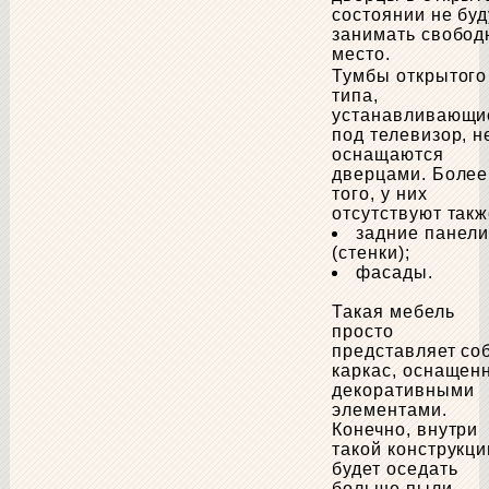
состоянии не буд
занимать свобод
место.
Тумбы открытого
типа,
устанавливающи
под телевизор, н
оснащаются
дверцами. Более
того, у них
отсутствуют такж
задние панели
(стенки);
фасады.
Такая мебель
просто
представляет со
каркас, оснащен
декоративными
элементами.
Конечно, внутри
такой конструкци
будет оседать
больше пыли,