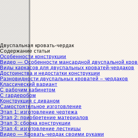
Двуспальная кровать-чердак
Содержание статьи
Особенности конструкции
Видео — Особенности мансардной двуспальной кров
Виды каркасов для двуспальных кроватей-чердаков
Достоинства и недостатки конструкции
Разновидности двуспальных кроватей – чердаков
Классический вариант
С рабочим кабинетом
С гардеробом
Конструкция с диваном
Самостоятельное изготовление
Этап 1: изготовление чертежа
Этап 2: приобретение материалов
Этап 3: сборка конструкции
Этап 4: изготовление лестницы
Видео — Кровать-чердак своими руками