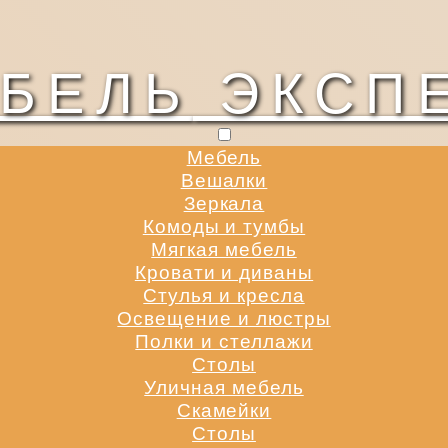
БЕЛЬ
ЭКСП
Мебель
Вешалки
Зеркала
Комоды и тумбы
Мягкая мебель
Кровати и диваны
Стулья и кресла
Освещение и люстры
Полки и стеллажи
Столы
Уличная мебель
Скамейки
Столы