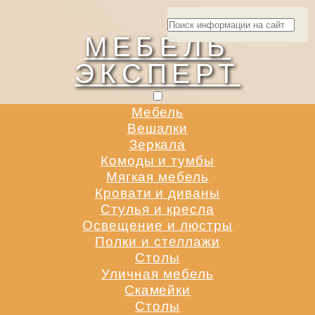
МЕБЕЛЬ
ЭКСПЕРТ
Мебель
Вешалки
Зеркала
Комоды и тумбы
Мягкая мебель
Кровати и диваны
Стулья и кресла
Освещение и люстры
Полки и стеллажи
Столы
Уличная мебель
Скамейки
Столы