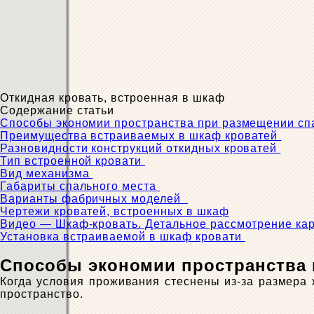
Откидная кровать, встроенная в шкаф
Содержание статьи
Способы экономии пространства при размещении с
Преимущества встраиваемых в шкаф кроватей
Разновидности конструкций откидных кроватей
Тип встроенной кровати
Вид механизма
Габариты спального места
Варианты фабричных моделей
Чертежи кроватей, встроенных в шкаф
Видео — Шкаф-кровать. Детальное рассмотрение ка
Установка встраиваемой в шкаф кровати
Способы экономии пространства 
Когда условия проживания стеснены из-за размера
пространство.