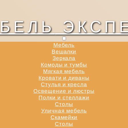
БЕЛЬ
ЭКСП
Мебель
Вешалки
Зеркала
Комоды и тумбы
Мягкая мебель
Кровати и диваны
Стулья и кресла
Освещение и люстры
Полки и стеллажи
Столы
Уличная мебель
Скамейки
Столы