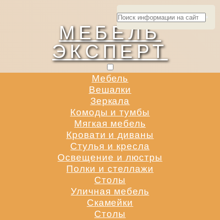
МЕБЕЛЬ
ЭКСПЕРТ
Мебель
Вешалки
Зеркала
Комоды и тумбы
Мягкая мебель
Кровати и диваны
Стулья и кресла
Освещение и люстры
Полки и стеллажи
Столы
Уличная мебель
Скамейки
Столы