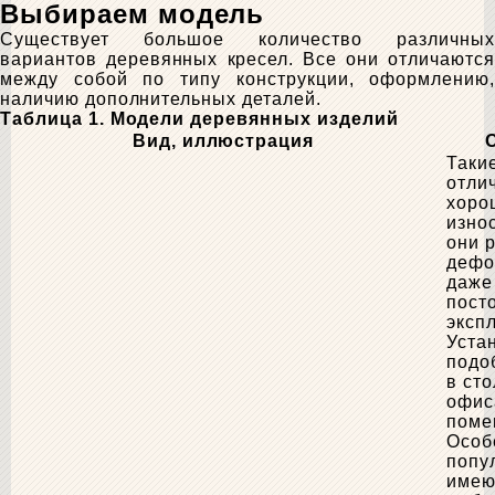
Выбираем модель
Существует большое количество различных
вариантов деревянных кресел. Все они отличаются
между собой по типу конструкции, оформлению,
наличию дополнительных деталей.
Таблица 1. Модели деревянных изделий
Вид, иллюстрация
Таки
отли
хоро
изно
они 
дефо
даже
пост
эксп
Уста
подо
в ст
офис
поме
Особ
попу
имею