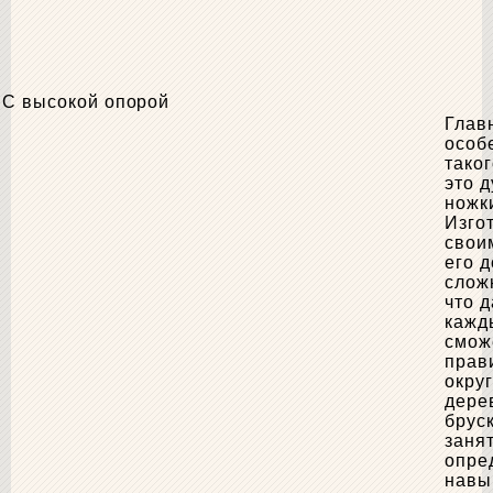
С высокой опорой
Глав
особ
таког
это 
ножк
Изго
свои
его 
слож
что 
кажд
смож
прав
окру
дере
брус
заня
опре
навы