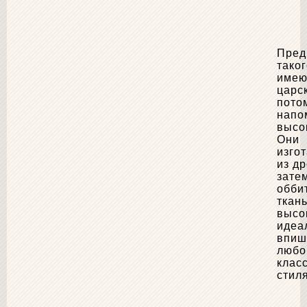
Пред
таког
имею
царс
пото
напо
высо
Они
изго
из д
зате
обби
ткань
высо
идеа
впиш
любо
клас
стиля