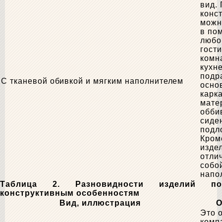
вид.
конс
можн
в по
любог
гости
комн
кухн
подр
С тканевой обивкой и мягким наполнителем
осно
карка
мате
обби
сиден
подл
Кроме
изде
отли
собо
напо
Таблица 2. Разновидности изделий по
конструктивным особенностям
Вид, иллюстрация
О
Это 
комп