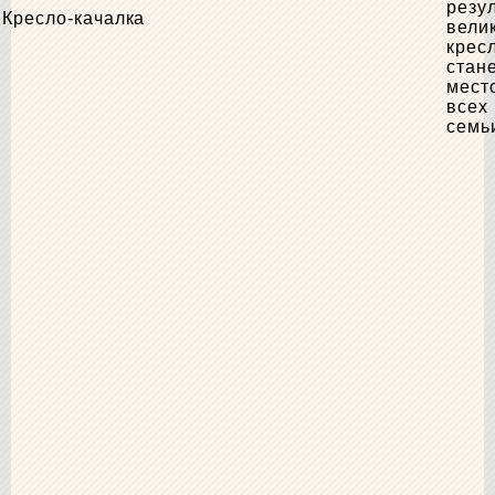
резул
Кресло-качалка
вели
крес
стан
мест
всех
семь