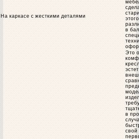
мебе
сдел
стар
На каркасе с жесткими деталями
этог
разл
в ба
спец
техн
офор
Это 
комф
крес
эсте
внеш
срав
пред
моде
изде
треб
тщат
в пр
случ
быст
свой
перв