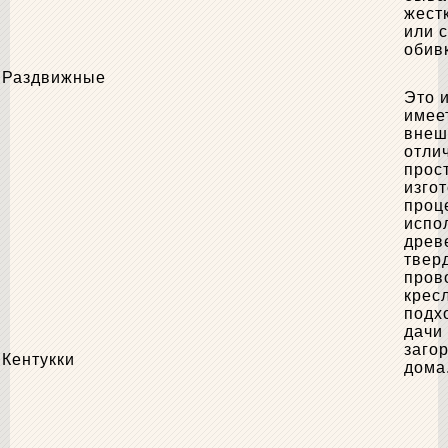
жест
или с
обив
Раздвижные
Это 
имее
внеш
отли
прос
изго
проц
испо
древ
твер
пров
крес
подх
дачи
заго
Кентукки
дома