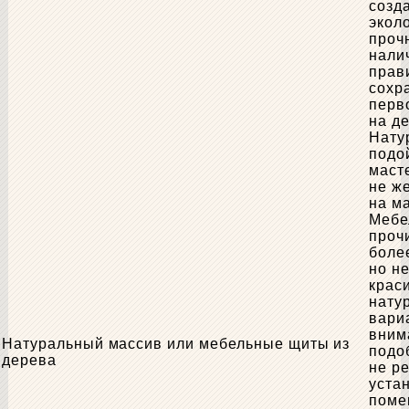
созд
экол
проч
нали
прав
сохр
перв
на де
Нату
подо
маст
не ж
на м
Мебе
проч
боле
но н
крас
нату
вари
вним
Натуральный массив или мебельные щиты из
подо
дерева
не р
уста
поме