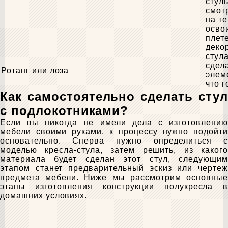
стул
смотр
на т
осво
плет
деко
стул
сдел
Ротанг или лоза
элем
что 
Как самостоятельно сделать стул
с подлокотниками?
Если вы никогда не имели дела с изготовлению
мебели своими руками, к процессу нужно подойти
основательно. Сперва нужно определиться с
моделью кресла-стула, затем решить, из какого
материала будет сделан этот стул, следующим
этапом станет предварительный эскиз или чертеж
предмета мебели. Ниже мы рассмотрим основные
этапы изготовления конструкции полукресла в
домашних условиях.