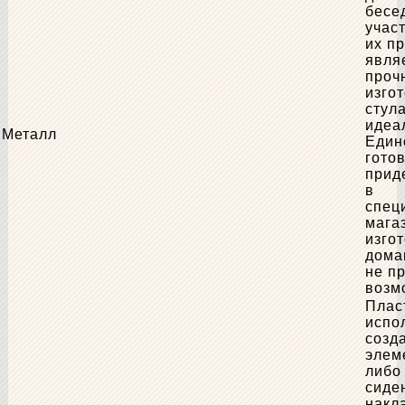
бесе
учас
их п
явля
прочн
изго
стул
идеа
Металл
Един
гото
прид
в
спец
мага
изгот
дома
не п
возм
Плас
испо
созд
элем
либо
сиде
накл