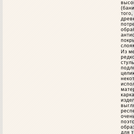
высо
(бани
того
древ
потр
обра
анти
покр
слоя
Из м
редк
стуль
подл
цели
неко
испо
мате
карк
изде
выгл
респ
очен
поэт
обра
для 