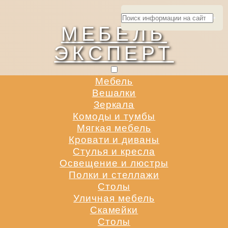
МЕБЕЛЬ
ЭКСПЕРТ
Мебель
Вешалки
Зеркала
Комоды и тумбы
Мягкая мебель
Кровати и диваны
Стулья и кресла
Освещение и люстры
Полки и стеллажи
Столы
Уличная мебель
Скамейки
Столы