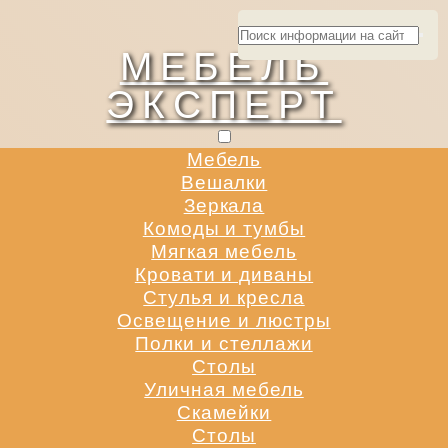
МЕБЕЛЬ
ЭКСПЕРТ
Мебель
Вешалки
Зеркала
Комоды и тумбы
Мягкая мебель
Кровати и диваны
Стулья и кресла
Освещение и люстры
Полки и стеллажи
Столы
Уличная мебель
Скамейки
Столы