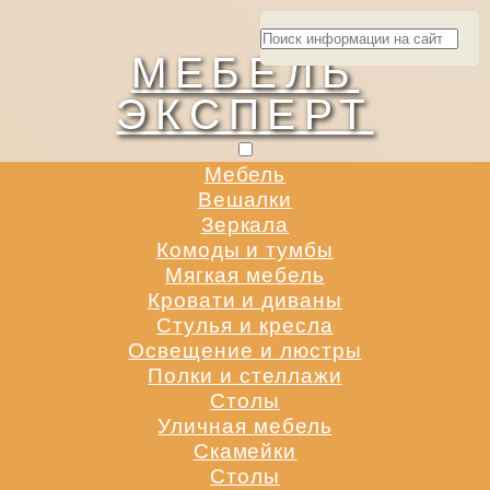
МЕБЕЛЬ
ЭКСПЕРТ
Мебель
Вешалки
Зеркала
Комоды и тумбы
Мягкая мебель
Кровати и диваны
Стулья и кресла
Освещение и люстры
Полки и стеллажи
Столы
Уличная мебель
Скамейки
Столы