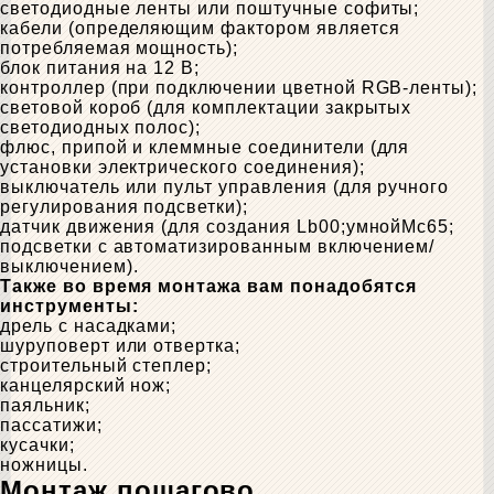
светодиодные ленты или поштучные софиты;
кабели (определяющим фактором является
потребляемая мощность);
блок питания на 12 В;
контроллер (при подключении цветной RGB-ленты);
световой короб (для комплектации закрытых
светодиодных полос);
флюс, припой и клеммные соединители (для
установки электрического соединения);
выключатель или пульт управления (для ручного
регулирования подсветки);
датчик движения (для создания Lb00;умнойMc65;
подсветки с автоматизированным включением/
выключением).
Также во время монтажа вам понадобятся
инструменты:
дрель с насадками;
шуруповерт или отвертка;
строительный степлер;
канцелярский нож;
паяльник;
пассатижи;
кусачки;
ножницы.
Монтаж пошагово