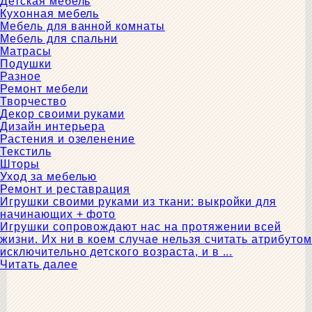
Детская мебель
Кухонная мебель
Мебель для ванной комнаты
Мебель для спальни
Матрасы
Подушки
Разное
Ремонт мебели
Творчество
Декор своими руками
Дизайн интерьера
Растения и озеленение
Текстиль
Шторы
Уход за мебелью
Ремонт и реставрация
Игрушки своими руками из ткани: выкройки для
начинающих + фото
Игрушки сопровождают нас на протяжении всей
жизни. Их ни в коем случае нельзя считать атрибутом
исключительно детского возраста, и в ...
Читать далее