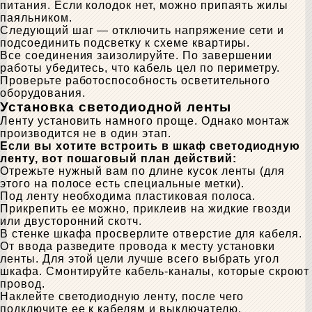
питания. Если колодок нет, можно припаять жилы
паяльником.
Следующий шаг — отключить напряжение сети и
подсоединить подсветку к схеме квартиры.
Все соединения заизолируйте. По завершении
работы убедитесь, что кабель цел по периметру.
Проверьте работоспособность осветительного
оборудования.
Установка светодиодной ленты
Ленту установить намного проще. Однако монтаж
производится не в один этап.
Если вы хотите встроить в шкаф светодиодную
ленту, вот пошаговый план действий:
Отрежьте нужный вам по длине кусок ленты (для
этого на полосе есть специальные метки).
Под ленту необходима пластиковая полоса.
Прикрепить ее можно, приклеив на жидкие гвозди
или двусторонний скотч.
В стенке шкафа просверлите отверстие для кабеля.
От ввода разведите провода к месту установки
ленты. Для этой цели лучше всего выбрать угол
шкафа. Смонтируйте кабель-каналы, которые скроют
провод.
Наклейте светодиодную ленту, после чего
подключите ее к кабелям и выключателю.