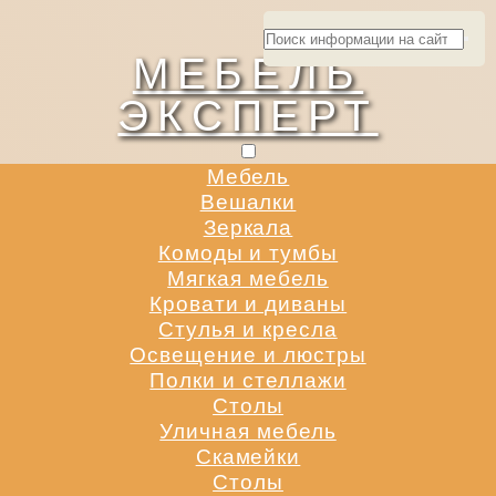
МЕБЕЛЬ
ЭКСПЕРТ
Мебель
Вешалки
Зеркала
Комоды и тумбы
Мягкая мебель
Кровати и диваны
Стулья и кресла
Освещение и люстры
Полки и стеллажи
Столы
Уличная мебель
Скамейки
Столы