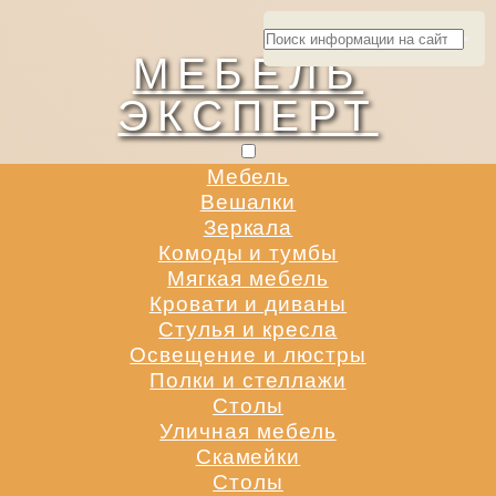
МЕБЕЛЬ
ЭКСПЕРТ
Мебель
Вешалки
Зеркала
Комоды и тумбы
Мягкая мебель
Кровати и диваны
Стулья и кресла
Освещение и люстры
Полки и стеллажи
Столы
Уличная мебель
Скамейки
Столы