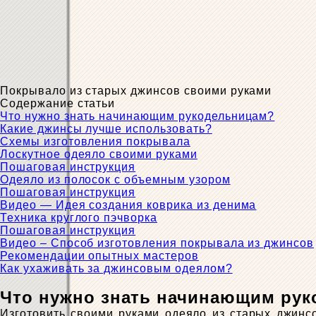
Покрывало из старых джинсов своими руками
Содержание статьи
Что нужно знать начинающим рукодельницам?
Какие джинсы лучше использовать?
Схемы изготовления покрывала
Лоскутное одеяло своими руками
Пошаговая инструкция
Одеяло из полосок с объемным узором
Пошаговая инструкция
Видео — Идея создания коврика из денима
Техника круглого пэчворка
Пошаговая инструкция
Видео – Способ изготовления покрывала из джинсов
Рекомендации опытных мастеров
Как ухаживать за джинсовым одеялом?
Что нужно знать начинающим ру
Изготовить своими руками одеяло из старых джинсо