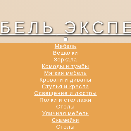
БЕЛЬ
ЭКСП
Мебель
Вешалки
Зеркала
Комоды и тумбы
Мягкая мебель
Кровати и диваны
Стулья и кресла
Освещение и люстры
Полки и стеллажи
Столы
Уличная мебель
Скамейки
Столы