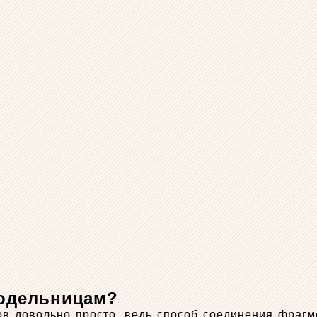
кодельницам?
в довольно просто, ведь способ соединения фрагме