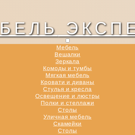
БЕЛЬ
ЭКСП
Мебель
Вешалки
Зеркала
Комоды и тумбы
Мягкая мебель
Кровати и диваны
Стулья и кресла
Освещение и люстры
Полки и стеллажи
Столы
Уличная мебель
Скамейки
Столы