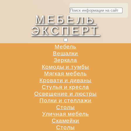
МЕБЕЛЬ
ЭКСПЕРТ
Мебель
Вешалки
Зеркала
Комоды и тумбы
Мягкая мебель
Кровати и диваны
Стулья и кресла
Освещение и люстры
Полки и стеллажи
Столы
Уличная мебель
Скамейки
Столы