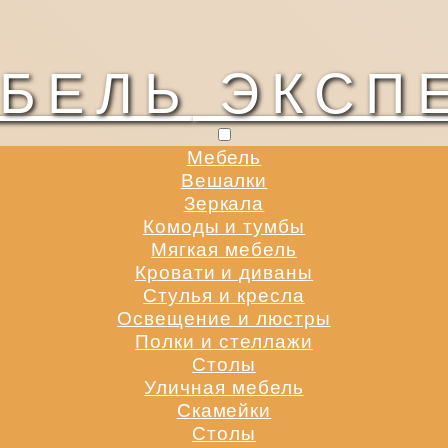
БЕЛЬ
ЭКСП
Мебель
Вешалки
Зеркала
Комоды и тумбы
Мягкая мебель
Кровати и диваны
Стулья и кресла
Освещение и люстры
Полки и стеллажи
Столы
Уличная мебель
Скамейки
Столы